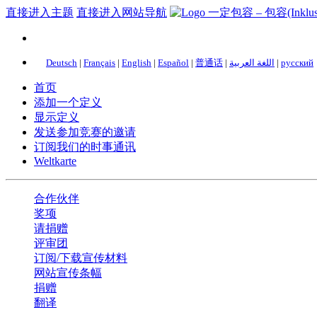
直接进入主题
直接进入网站导航
Deutsch
|
Français
|
English
|
Español
|
普通话
|
اللغة العربية
|
русский
首页
添加一个定义
显示定义
发送参加竞赛的邀请
订阅我们的时事通讯
Weltkarte
合作伙伴
奖项
请捐赠
评审团
订阅/下载宣传材料
网站宣传条幅
捐赠
翻译