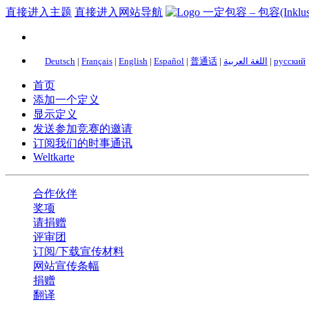
直接进入主题
直接进入网站导航
Deutsch
|
Français
|
English
|
Español
|
普通话
|
اللغة العربية
|
русский
首页
添加一个定义
显示定义
发送参加竞赛的邀请
订阅我们的时事通讯
Weltkarte
合作伙伴
奖项
请捐赠
评审团
订阅/下载宣传材料
网站宣传条幅
捐赠
翻译