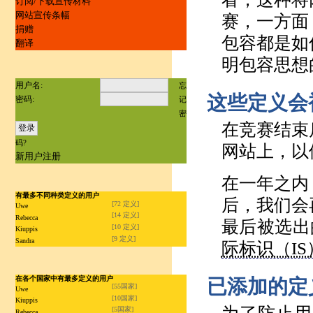
订阅/下载宣传材料
网站宣传条幅
赛，一方面
捐赠
包容都是如
翻译
明包容思想
用户名:
忘
这些定义会
密码:
记
密
在竞赛结束
码?
网站上，以
新用户注册
在一年之内
有最多不同种类定义的用户
后，我们会
[72 定义]
Uwe
[14 定义]
Rebecca
最后被选出
[10 定义]
Kiuppis
[9 定义]
Sandra
际标识（IS
在各个国家中有最多定义的用户
已添加的定
[55国家]
Uwe
[10国家]
Kiuppis
[5国家]
Rebecca