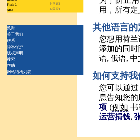
为了防止用
[4国家]
Frank J.
用，所有定
[2国家]
Nina
其他语言的
致谢
关于我们
您想用荷兰
联系
隐私保护
添加的同时附
版权声明
语, 俄语, 中
搜索
帮助
网站结构列表
如何支持我
您可以通过
息告知您的
项
(
例如
书
运营捐钱
,