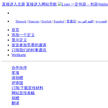
直接进入主题
直接进入网站导航
Deutsch
|
Français
|
English
|
Español
|
普通话
|
اللغة العربية
|
русский
首页
添加一个定义
显示定义
发送参加竞赛的邀请
订阅我们的时事通讯
Weltkarte
合作伙伴
奖项
请捐赠
评审团
订阅/下载宣传材料
网站宣传条幅
捐赠
翻译