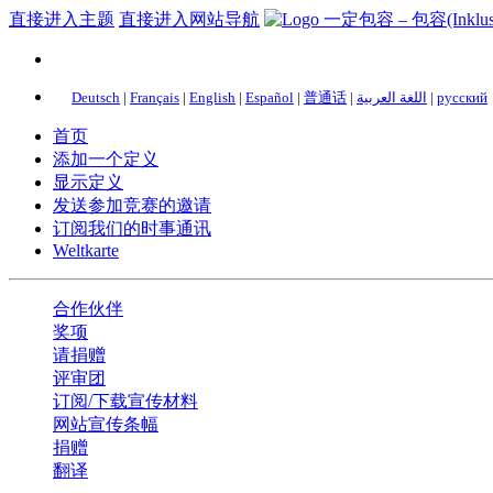
直接进入主题
直接进入网站导航
Deutsch
|
Français
|
English
|
Español
|
普通话
|
اللغة العربية
|
русский
首页
添加一个定义
显示定义
发送参加竞赛的邀请
订阅我们的时事通讯
Weltkarte
合作伙伴
奖项
请捐赠
评审团
订阅/下载宣传材料
网站宣传条幅
捐赠
翻译