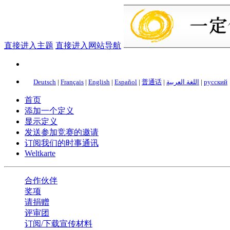
直接进入主题
直接进入网站导航
Deutsch
|
Français
|
English
|
Español
|
普通话
|
اللغة العربية
|
русский
首页
添加一个定义
显示定义
发送参加竞赛的邀请
订阅我们的时事通讯
Weltkarte
合作伙伴
奖项
请捐赠
评审团
订阅/下载宣传材料