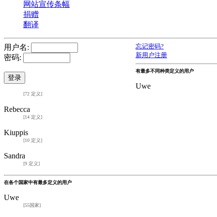
网站宣传条幅
捐赠
翻译
用户名:
忘记密码?
新用户注册
密码:
有最多不同种类定义的用户
Uwe
[72 定义]
Rebecca
[14 定义]
Kiuppis
[10 定义]
Sandra
[9 定义]
在各个国家中有最多定义的用户
Uwe
[55国家]