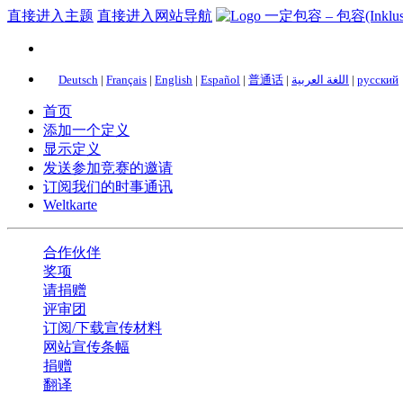
直接进入主题
直接进入网站导航
Deutsch
|
Français
|
English
|
Español
|
普通话
|
اللغة العربية
|
русский
首页
添加一个定义
显示定义
发送参加竞赛的邀请
订阅我们的时事通讯
Weltkarte
合作伙伴
奖项
请捐赠
评审团
订阅/下载宣传材料
网站宣传条幅
捐赠
翻译