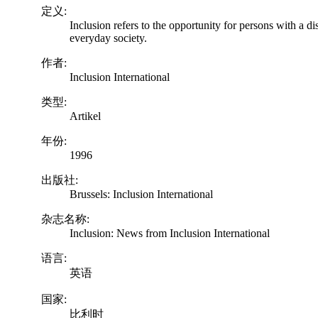
定义:
Inclusion refers to the opportunity for persons with a di
everyday society.
作者:
Inclusion International
类型:
Artikel
年份:
1996
出版社:
Brussels: Inclusion International
杂志名称:
Inclusion: News from Inclusion International
语言:
英语
国家:
比利时