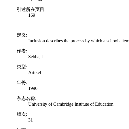
引述所在页目:
169
定义:
Inclusion describes the process by which a school attemp
作者:
Sebba, J.
类型:
Artikel
年份:
1996
杂志名称:
University of Cambridge Institute of Education
版次:
31