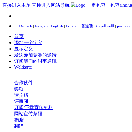
直接进入主题
直接进入网站导航
Deutsch
|
Français
|
English
|
Español
|
普通话
|
اللغة العربية
|
русский
首页
添加一个定义
显示定义
发送参加竞赛的邀请
订阅我们的时事通讯
Weltkarte
合作伙伴
奖项
请捐赠
评审团
订阅/下载宣传材料
网站宣传条幅
捐赠
翻译