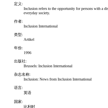
定义:
Inclusion refers to the opportunity for persons with a di
everyday society.
作者:
Inclusion International
类型:
Artikel
年份:
1996
出版社:
Brussels: Inclusion International
杂志名称:
Inclusion: News from Inclusion International
语言:
英语
国家:
比利时