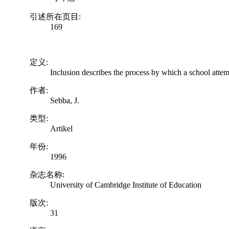
引述所在页目:
169
定义:
Inclusion describes the process by which a school attemp
作者:
Sebba, J.
类型:
Artikel
年份:
1996
杂志名称:
University of Cambridge Institute of Education
版次:
31