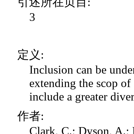
引述所在页目:
3
定义:
Inclusion can be unde
extending the scop of 
include a greater dive
作者:
Clark, C.; Dyson, A.;