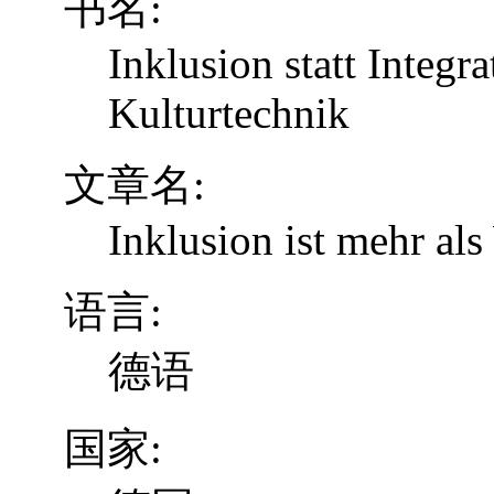
书名:
Inklusion statt Integr
Kulturtechnik
文章名:
Inklusion ist mehr al
语言:
德语
国家: