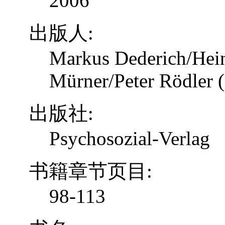
2006
出版人:
Markus Dederich/Hein
Mürner/Peter Rödler (
出版社:
Psychosozial-Verlag
书籍章节页目:
98-113