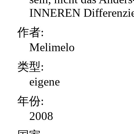
INNEREN Differenzier
作者:
Melimelo
类型:
eigene
年份:
2008