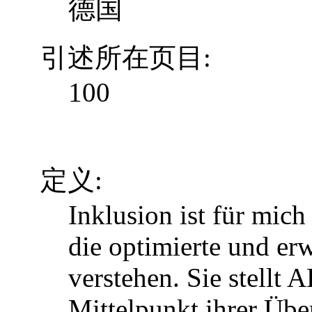
德国
引述所在页目:
100
定义:
Inklusion ist für mic
die optimierte und erw
verstehen. Sie stellt 
Mittelpunkt ihrer Über