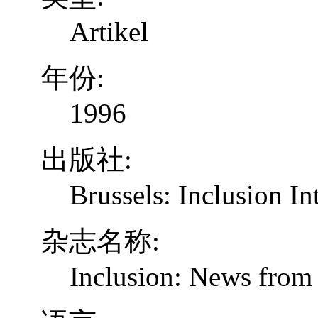
Artikel
年份:
1996
出版社:
Brussels: Inclusion In
杂志名称:
Inclusion: News from 