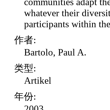
communities adapt the
whatever their diversi
participants within th
作者:
Bartolo, Paul A.
类型:
Artikel
年份:
2003