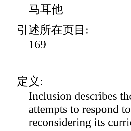
马耳他
引述所在页目:
169
定义:
Inclusion describes t
attempts to respond to
reconsidering its curr