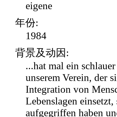
eigene
年份:
1984
背景及动因:
...hat mal ein schlaue
unserem Verein, der s
Integration von Mens
Lebenslagen einsetzt, 
aufgegriffen haben u