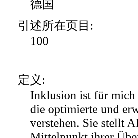
德国
引述所在页目:
100
定义:
Inklusion ist für mic
die optimierte und erw
verstehen. Sie stellt 
Mittelpunkt ihrer Über