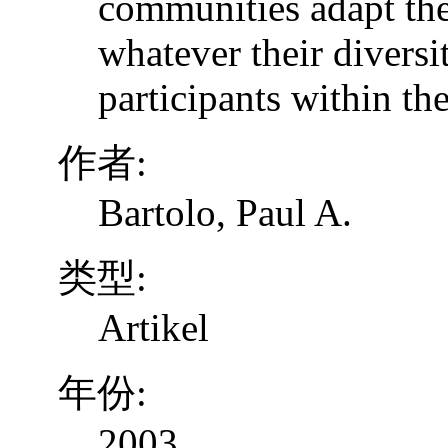
communities adapt the
whatever their diversi
participants within th
作者:
Bartolo, Paul A.
类型:
Artikel
年份:
2003