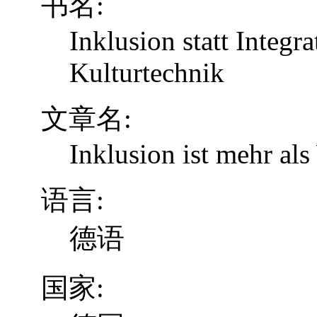
书名:
Inklusion statt Integr
Kulturtechnik
文章名:
Inklusion ist mehr al
语言:
德语
国家: