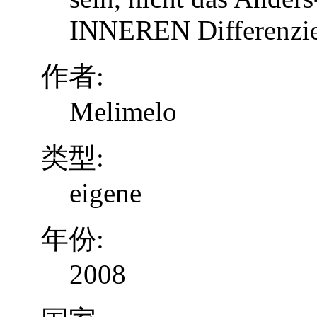
INNEREN Differenzier
作者:
Melimelo
类型:
eigene
年份:
2008