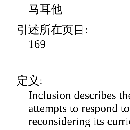
马耳他
引述所在页目:
169
定义:
Inclusion describes t
attempts to respond to
reconsidering its curr