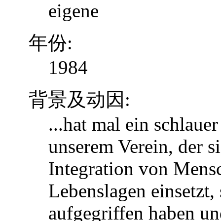
eigene
年份:
1984
背景及动因:
...hat mal ein schlaue
unserem Verein, der s
Integration von Mens
Lebenslagen einsetzt, 
aufgegriffen haben u