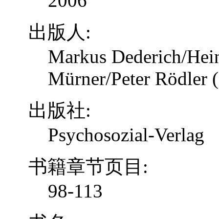
2006
出版人:
Markus Dederich/Hein
Mürner/Peter Rödler (
出版社:
Psychosozial-Verlag
书籍章节页目:
98-113