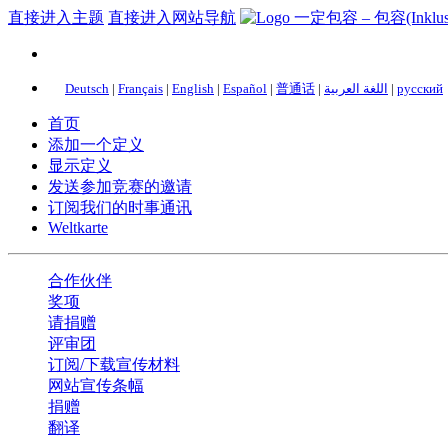
直接进入主题
直接进入网站导航
Deutsch
|
Français
|
English
|
Español
|
普通话
|
اللغة العربية
|
русский
首页
添加一个定义
显示定义
发送参加竞赛的邀请
订阅我们的时事通讯
Weltkarte
合作伙伴
奖项
请捐赠
评审团
订阅/下载宣传材料
网站宣传条幅
捐赠
翻译