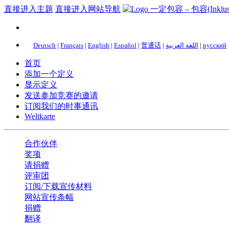
直接进入主题
直接进入网站导航
Deutsch
|
Français
|
English
|
Español
|
普通话
|
اللغة العربية
|
русский
首页
添加一个定义
显示定义
发送参加竞赛的邀请
订阅我们的时事通讯
Weltkarte
合作伙伴
奖项
请捐赠
评审团
订阅/下载宣传材料
网站宣传条幅
捐赠
翻译