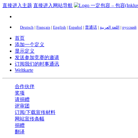
直接进入主题
直接进入网站导航
Deutsch
|
Français
|
English
|
Español
|
普通话
|
اللغة العربية
|
русский
首页
添加一个定义
显示定义
发送参加竞赛的邀请
订阅我们的时事通讯
Weltkarte
合作伙伴
奖项
请捐赠
评审团
订阅/下载宣传材料
网站宣传条幅
捐赠
翻译