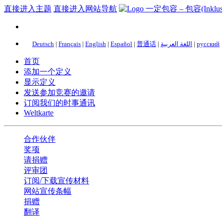
直接进入主题
直接进入网站导航
Deutsch
|
Français
|
English
|
Español
|
普通话
|
اللغة العربية
|
русский
首页
添加一个定义
显示定义
发送参加竞赛的邀请
订阅我们的时事通讯
Weltkarte
合作伙伴
奖项
请捐赠
评审团
订阅/下载宣传材料
网站宣传条幅
捐赠
翻译