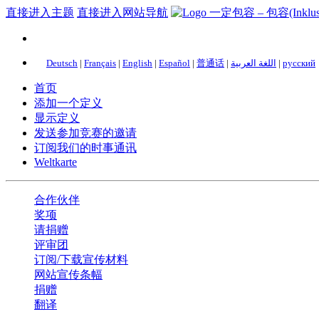
直接进入主题
直接进入网站导航
Deutsch
|
Français
|
English
|
Español
|
普通话
|
اللغة العربية
|
русский
首页
添加一个定义
显示定义
发送参加竞赛的邀请
订阅我们的时事通讯
Weltkarte
合作伙伴
奖项
请捐赠
评审团
订阅/下载宣传材料
网站宣传条幅
捐赠
翻译